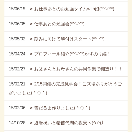
15/06/19
お仕事あとのお勉強タイムwith娘(*^▽^*)
15/06/05
仕事あとの勉強会(*^▽^*)
15/05/02
刻みに向けて墨付けスタート(*^_^*)
15/04/24
プロフィール紹介(*^▽^*)かずのり編！
15/02/27
お父さんとお母さんの共同作業で棚造り！！
15/02/21
2/15開催の完成見学会！ご来場ありがとうご
ざいました(＾◇＾)
15/02/06
雪だるま作りました(＾◇＾)
14/10/28
還暦祝いと猪苗代湖の夜景ヽ(^o^)丿