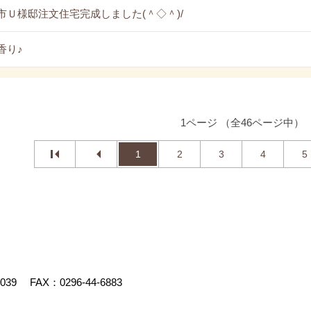
市Ｕ様邸注文住宅完成しました(＾◇＾)/
香り♪
1ページ （全46ページ中）
1
2
3
4
5
4039
FAX：0296-44-6883