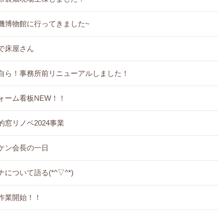
機博物館に行ってきました~
で床屋さん
自ら！事務所前リニューアルしました！
ォーム看板NEW！！
的窓リノベ2024事業
ケン会長の一日
について語る(*^▽^*)
作業開始！！