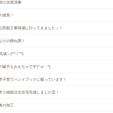
祭の太鼓演奏
の成長！
公民館工事現場に行ってきました～！
ぶりの晴れ間！
完成～(*^▽^*)
の破片もおもちゃです(*´ω｀*)
市子育てハンドブックに載っています！
市Ｕ様邸注文住宅完成しました②！
体の加工