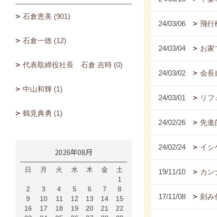
石倉恵美 (901)
24/03/06
飛行
石倉一徳 (12)
24/03/04
お家
代表取締役社長 石倉 吉時 (0)
24/03/02
会長
中山和輝 (1)
24/03/01
リフ
鶴見典勇 (1)
24/02/26
先進
24/02/24
イシ
2026年08月
日
月
火
水
木
金
土
19/11/10
カンナ
1
2
3
4
5
6
7
8
17/11/08
刻み
9
10
11
12
13
14
15
16
17
18
19
20
21
22