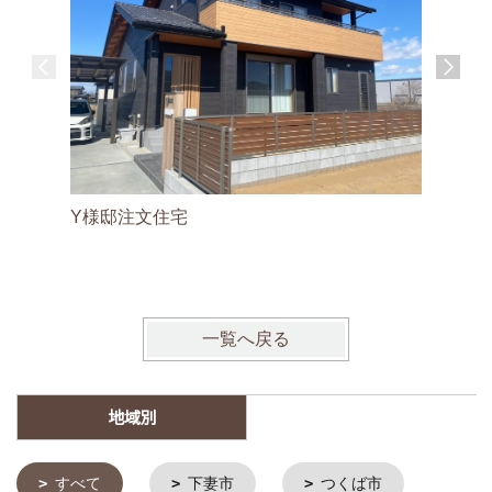
リフォー
Y様邸注文住宅
上品なア
下妻市リ
一覧へ戻る
地域別
すべて
下妻市
つくば市