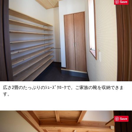
Save
広さ2畳のたっぷりのｼｭｰｽﾞｸﾛｰｸで。ご家族の靴を収納できま
す。
Save