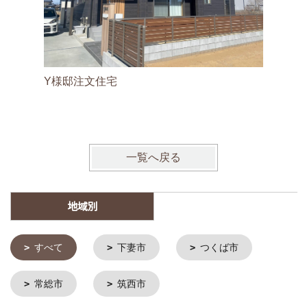
リフォー
Y様邸注文住宅
上品なア
下妻市リ
一覧へ戻る
地域別
すべて
下妻市
つくば市
常総市
筑西市