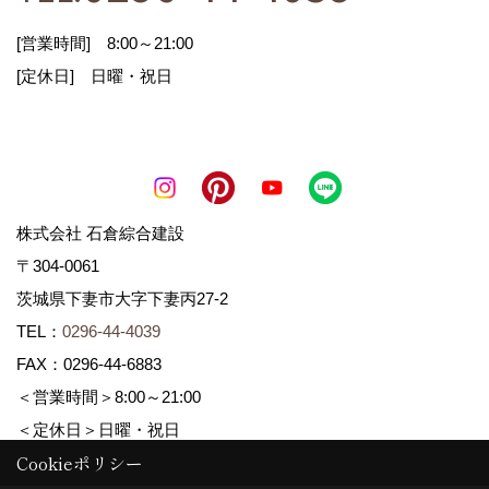
2.お客様に適した情報やイベント案内を郵送・E
[営業時間] 8:00～21:00
メール等でお知らせ
[定休日] 日曜・祝日
3.お客様の家づくりに関するご提案
4.必要に応じてお客様へのご連絡
株式会社 石倉綜合建設
第三者への開示
〒304-0061
茨城県下妻市大字下妻丙27-2
取得した個人情報は、お客様の同意がなく第三者
TEL：
0296-44-4039
に開示することはありません。
FAX：0296-44-6883
ただし、次の場合は除きます。
＜営業時間＞8:00～21:00
＜定休日＞日曜・祝日
1.法令に基づく場合
Cookieポリシー
2.人の生命、身体及び財産の保護のために緊急の