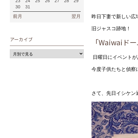
23
24
25
26
27
28
29
30
31
前月
翌月
昨日下妻で新しい広
旧ジャスコ跡地！
アーカイブ
「Waiwaiド
日曜日にイベントが
今度子供たちと偵察に
さて、先日イシケン