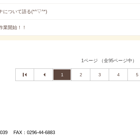
について語る(*^▽^*)
作業開始！！
1ページ （全95ページ中）
1
2
3
4
5
4039
FAX：0296-44-6883