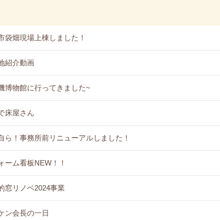
市袋畑現場上棟しました！
地紹介動画
機博物館に行ってきました~
で床屋さん
自ら！事務所前リニューアルしました！
ォーム看板NEW！！
的窓リノベ2024事業
ケン会長の一日