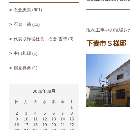
石倉恵美 (901)
石倉一徳 (12)
現在工事中の現場レ
代表取締役社長 石倉 吉時 (0)
下妻市Ｓ様邸
中山和輝 (1)
鶴見典勇 (1)
2026年08月
日
月
火
水
木
金
土
1
2
3
4
5
6
7
8
9
10
11
12
13
14
15
16
17
18
19
20
21
22