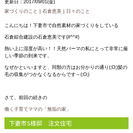
更新日：2017/09/01(金)
家づくりのこと
｜
石倉恵美
｜
日々のこと
こんにちは！下妻市で自然素材の家づくりをしている
石倉綜合建設の石倉恵美です(#^^#)
熱い上に湿度が高い！！天然パーマの私にとって非常に厳
しい季節の到来です。
なぜかといいますと、同類の方はお分かりの通り(;O;)髪の
毛の収集がつかなくなるからです～(;O;)
さて、前回の続きの
働く子育てママの「無垢の家」
下妻市S様邸 注文住宅