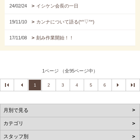
24/02/24
イシケン会長の一日
19/11/10
カンナについて語る(*^▽^*)
17/11/08
刻み作業開始！！
1ページ （全95ページ中）
1
2
3
4
5
6