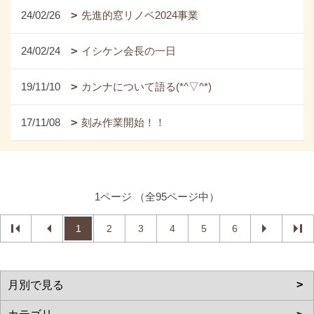
24/02/26
先進的窓リノベ2024事業
24/02/24
イシケン会長の一日
19/11/10
カンナについて語る(*^▽^*)
17/11/08
刻み作業開始！！
1ページ （全95ページ中）
1
2
3
4
5
6