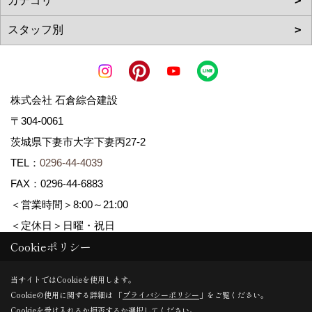
株式会社 石倉綜合建設
〒304-0061
茨城県下妻市大字下妻丙27-2
TEL：
0296-44-4039
FAX：0296-44-6883
＜営業時間＞8:00～21:00
＜定休日＞日曜・祝日
Cookieポリシー
Copyright (c) ISIKURA-SOGOKENSETSU. All Rights Reserved.
当サイトではCookieを使用します。
Cookieの使用に関する詳細は 「
プライバシーポリシー
」をご覧ください。
Produced by
ゴデスクリエイト
Cookieを受け入れるか拒否するか選択してください。