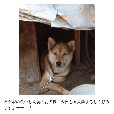
石倉家の食いしん坊のお犬様！今日も番犬業よろしく頼み
ますよーー！！