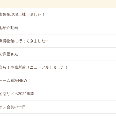
市袋畑現場上棟しました！
地紹介動画
機博物館に行ってきました~
で床屋さん
自ら！事務所前リニューアルしました！
ォーム看板NEW！！
的窓リノベ2024事業
ケン会長の一日