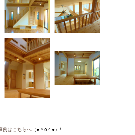
事例はこちらへ
（●＾o＾●）/