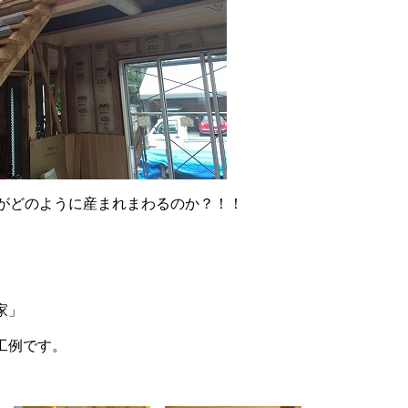
家がどのように産まれまわるのか？！！
家」
工例です。