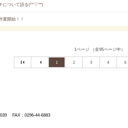
について語る(*^▽^*)
作業開始！！
1ページ （全95ページ中）
1
2
3
4
5
4039
FAX：0296-44-6883