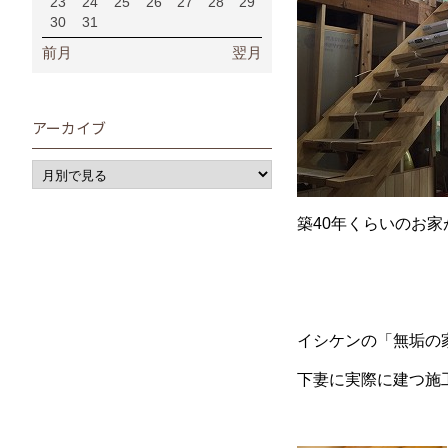
23
24
25
26
27
28
29
30
31
前月
翌月
アーカイブ
築40年くらいのお
イシケンの「無垢の
下妻に実際に建つ施