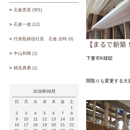
石倉恵美 (901)
石倉一徳 (12)
代表取締役社長 石倉 吉時 (0)
【まるで新築！
中山和輝 (1)
下妻市K様邸
鶴見典勇 (1)
間取りも変更する大規
2026年08月
日
月
火
水
木
金
土
1
2
3
4
5
6
7
8
9
10
11
12
13
14
15
16
17
18
19
20
21
22