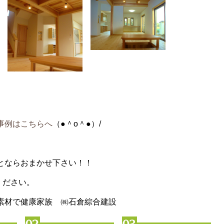
事例はこちらへ
（●＾o＾●）/
とならおまかせ下さい！！
談ください。
素材で健康家族 ㈱石倉綜合建設