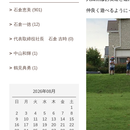
石倉恵美 (901)
仲良く遊べるように～母
石倉一徳 (12)
代表取締役社長 石倉 吉時 (0)
中山和輝 (1)
鶴見典勇 (1)
2026年08月
日
月
火
水
木
金
土
1
2
3
4
5
6
7
8
9
10
11
12
13
14
15
16
17
18
19
20
21
22