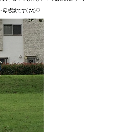
感激です( ;∀;)♡