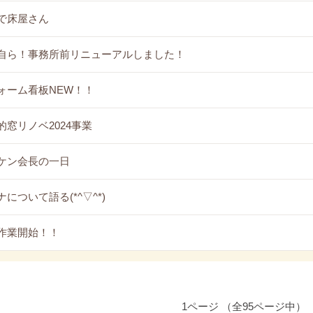
で床屋さん
自ら！事務所前リニューアルしました！
ォーム看板NEW！！
的窓リノベ2024事業
ケン会長の一日
について語る(*^▽^*)
作業開始！！
1ページ （全95ページ中）