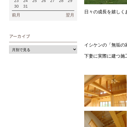
23
24
25
26
27
28
29
30
31
日々の成長を嬉しく
前月
翌月
アーカイブ
イシケンの「無垢の
下妻に実際に建つ施