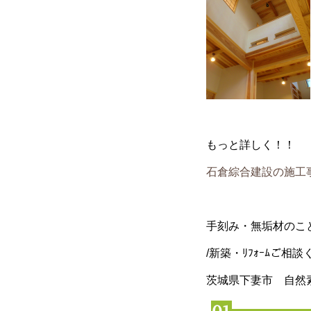
もっと詳しく！！
石倉綜合建設の施工
手刻み・無垢材のこ
/新築・ﾘﾌｫｰﾑご相
茨城県下妻市 自然