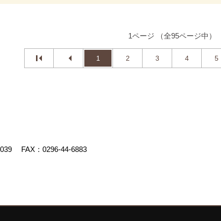
1ページ （全95ページ中）
1
2
3
4
5
4039
FAX：0296-44-6883
uced by
ゴデスクリエイト