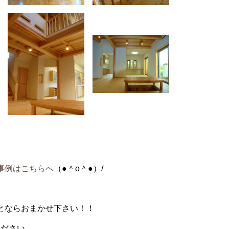
事例はこちらへ
（●＾o＾●）/
とならおまかせ下さい！！
ください。