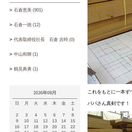
石倉恵美 (901)
石倉一徳 (12)
代表取締役社長 石倉 吉時 (0)
中山和輝 (1)
鶴見典勇 (1)
2026年08月
これをもとに一本ずつ墨
日
月
火
水
木
金
土
パパさん真剣です！
1
2
3
4
5
6
7
8
9
10
11
12
13
14
15
16
17
18
19
20
21
22