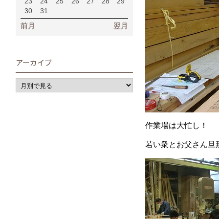
23
24
25
26
27
28
29
30
31
前月
翌月
アーカイブ
作業場は大忙し！
若い衆とお父さん旦那