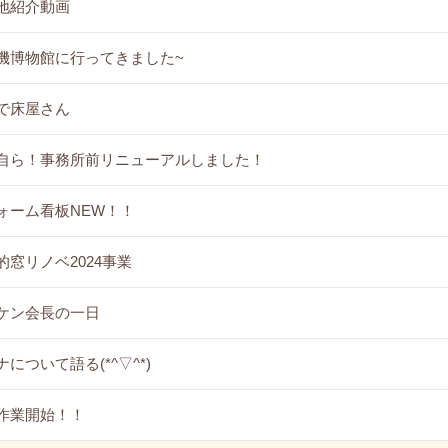
地紹介動画
機博物館に行ってきました~
で床屋さん
自ら！事務所前リニューアルしました！
ォーム看板NEW！！
的窓リノベ2024事業
ケン会長の一日
について語る(*^▽^*)
作業開始！！