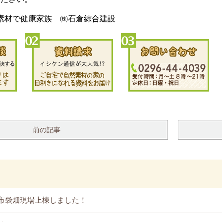
素材で健康家族 ㈱石倉綜合建設
前の記事
市袋畑現場上棟しました！