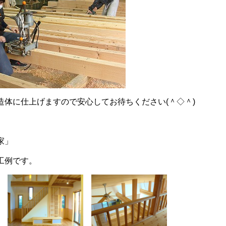
造体に仕上げますので安心してお待ちください(＾◇＾)
家」
工例です。