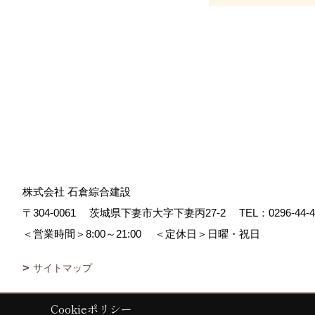
株式会社 石倉綜合建設
〒304-0061
茨城県下妻市大字下妻丙27-2
TEL：
0296-44-
＜営業時間＞8:00～21:00
＜定休日＞日曜・祝日
サイトマップ
Cookieポリシー
Copyright (c) ISIKURA-SOGOKENSETSU. All Rights Reserved.
|
Prod