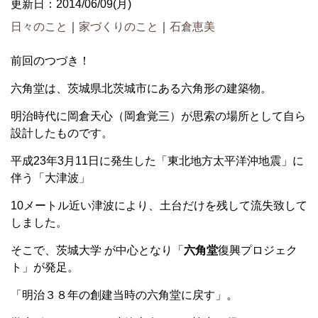
更新日：2014/06/09(月)
日々のこと
｜
家づくりのこと
｜
石倉恵美
前回のつづき！
六角堂は、茨城県北茨城市にある六角形の建築物。
明治時代に岡倉天心（岡倉覚三）が思索の場所として自ら
設計したものです。
平成23年3月11日に発生した「東北地方太平洋沖地震」に
伴う「大津波」
10メートル近い津波により、土台だけを残して流失致して
しました。
そこで、茨城大学 が中心となり「
六角堂
復興プロジェク
ト」が発足。
「明治３８年の創建当時の六角堂に戻す」。