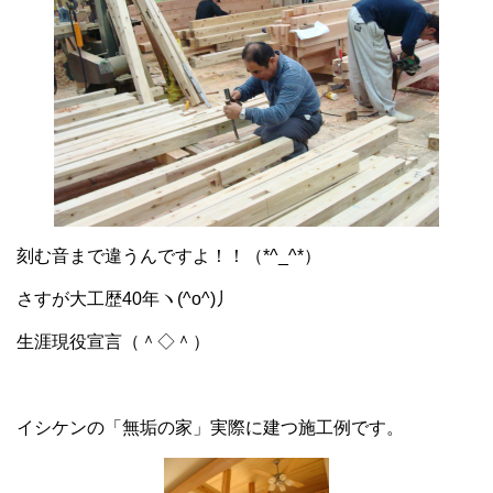
刻む音まで違うんですよ！！（*^_^*）
さすが大工歴40年ヽ(^o^)丿
生涯現役宣言（＾◇＾）
イシケンの「無垢の家」実際に建つ施工例です。