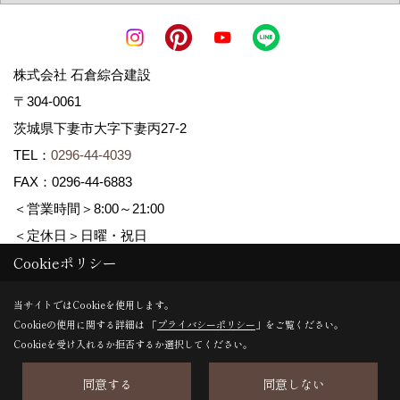
株式会社 石倉綜合建設
〒304-0061
茨城県下妻市大字下妻丙27-2
TEL：
0296-44-4039
FAX：0296-44-6883
＜営業時間＞8:00～21:00
＜定休日＞日曜・祝日
Cookieポリシー
Copyright (c) ISIKURA-SOGOKENSETSU. All Rights Reserved.
当サイトではCookieを使用します。
Cookieの使用に関する詳細は 「
プライバシーポリシー
」をご覧ください。
Produced by
ゴデスクリエイト
Cookieを受け入れるか拒否するか選択してください。
同意する
同意しない