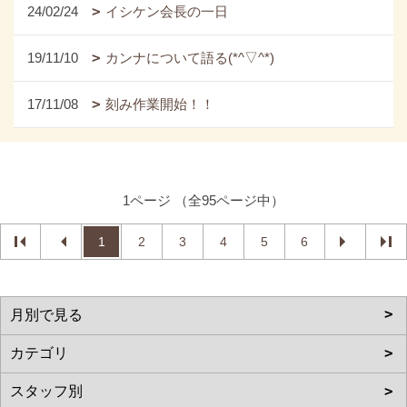
24/02/24
イシケン会長の一日
19/11/10
カンナについて語る(*^▽^*)
17/11/08
刻み作業開始！！
1ページ （全95ページ中）
1
2
3
4
5
6