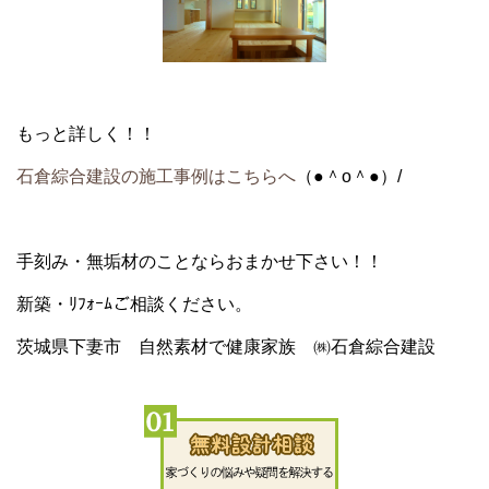
もっと詳しく！！
石倉綜合建設の施工事例はこちらへ
（●＾o＾●）/
手刻み・無垢材
のことならおまかせ下さい！！
新築・ﾘﾌｫｰﾑ
ご相談ください。
茨城県下妻市 自然素材で健康家族 ㈱石倉綜合建設