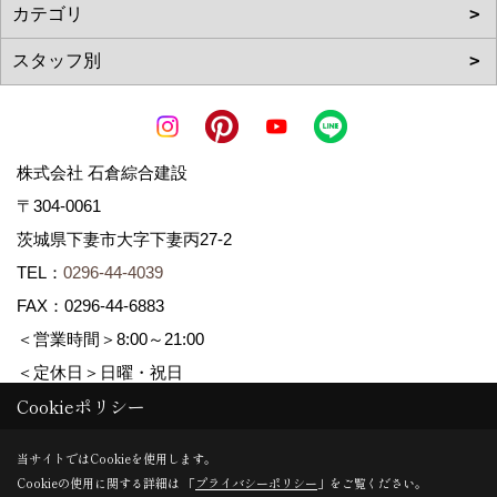
株式会社 石倉綜合建設
〒304-0061
茨城県下妻市大字下妻丙27-2
TEL：
0296-44-4039
FAX：0296-44-6883
＜営業時間＞8:00～21:00
＜定休日＞日曜・祝日
Cookieポリシー
Copyright (c) ISIKURA-SOGOKENSETSU. All Rights Reserved.
当サイトではCookieを使用します。
Cookieの使用に関する詳細は 「
プライバシーポリシー
」をご覧ください。
Produced by
ゴデスクリエイト