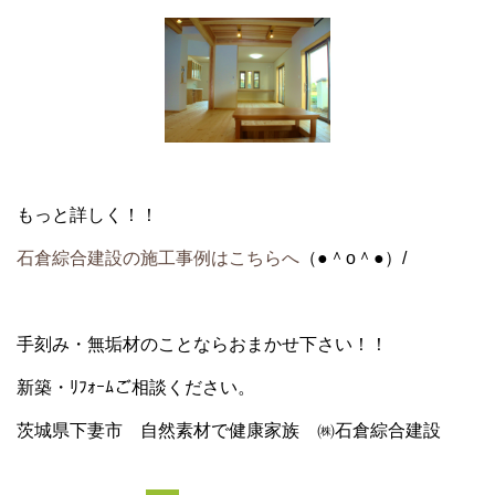
もっと詳しく！！
石倉綜合建設の施工事例はこちらへ
（●＾o＾●）/
手刻み・無垢材
のことならおまかせ下さい！！
新築・ﾘﾌｫｰﾑ
ご相談ください。
茨城県下妻市 自然素材で健康家族 ㈱石倉綜合建設