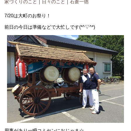
家づくりのこと
｜
日々のこと
｜
石倉一徳
7/20は大町のお祭り！
前日の今日は準備などで大忙しです(*^▽^*)
用事があり一瞬コミセンにおじゃま☆