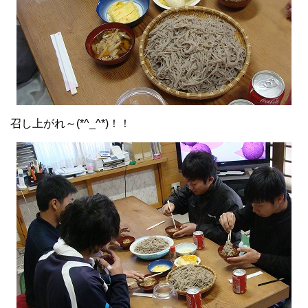
召し上がれ～(*^_^*)！！