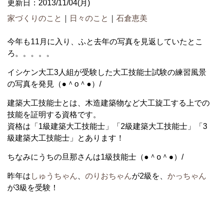
更新日：2013/11/04(月)
家づくりのこと
｜
日々のこと
｜
石倉恵美
今年も11月に入り、ふと去年の写真を見返していたとこ
ろ。。。。。
イシケン大工3人組が受験した大工技能士試験の練習風景
の写真を発見（●＾o＾●）/
建築大工技能士とは、木造建築物など大工旋工する上での
技能を証明する資格です。
資格は「1級建築大工技能士」「2級建築大工技能士」「3
級建築大工技能士」とあります！
ちなみにうちの旦那さんは1級技能士（●＾o＾●）/
昨年は
しゅうちゃん
、
のりおちゃん
が2級を、
かっちゃん
が3級を受験！