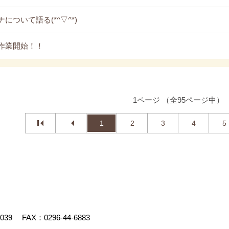
について語る(*^▽^*)
作業開始！！
1ページ （全95ページ中）
1
2
3
4
5
4039
FAX：0296-44-6883