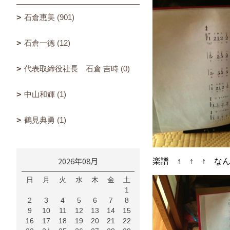
石倉恵美 (901)
石倉一徳 (12)
代表取締役社長 石倉 吉時 (0)
中山和輝 (1)
鶴見典勇 (1)
2026年08月
楽譜 ↑ ↑ ↑ な
日
月
火
水
木
金
土
1
2
3
4
5
6
7
8
9
10
11
12
13
14
15
16
17
18
19
20
21
22