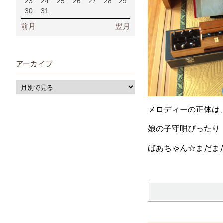
23
24
25
26
27
28
29
30
31
前月
翌月
アーカイブ
メロディーの正体は
娘の子守唄ぴったり！！(
ばあちゃん☆まだまだ