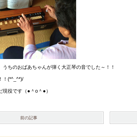
、うちのおばあちゃんが弾く大正琴の音でした～！！
*^_^*)/
現役です（●＾o＾●）
前の記事