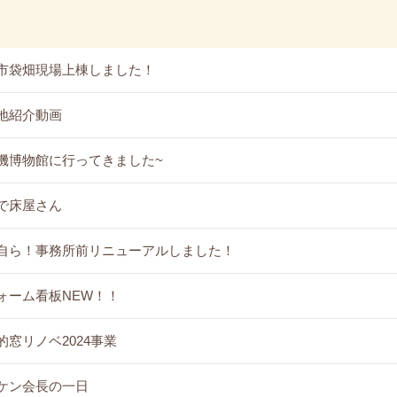
市袋畑現場上棟しました！
地紹介動画
機博物館に行ってきました~
で床屋さん
自ら！事務所前リニューアルしました！
ォーム看板NEW！！
的窓リノベ2024事業
ケン会長の一日