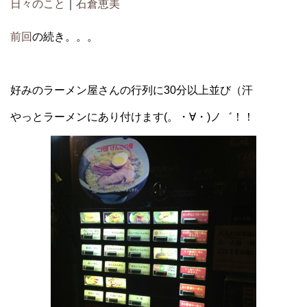
日々のこと
｜
石倉恵美
前回
の続き。。。
好みのラーメン屋さんの行列に30分以上並び（汗
やっとラーメンにあり付けます(。・∀・)ノ゛！！