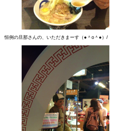
恒例の旦那さんの、いただきまーす（●＾o＾●）/