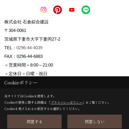
株式会社 石倉綜合建設
〒304-0061
茨城県下妻市大字下妻丙27-2
TEL：
0296-44-4039
FAX：0296-44-6883
＜営業時間＞8:00～21:00
＜定休日＞日曜・祝日
Cookieポリシー
Copyright (c) ISIKURA-SOGOKENSETSU. All Rights Reserved.
当サイトではCookieを使用します。
Cookieの使用に関する詳細は 「
プライバシーポリシー
」をご覧ください。
Produced by
ゴデスクリエイト
Cookieを受け入れるか拒否するか選択してください。
同意する
同意しない