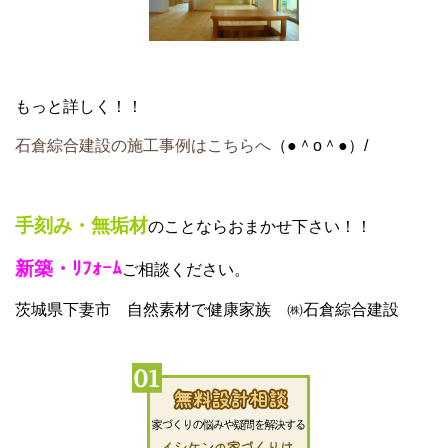
もっと詳しく！！
石倉綜合建設の施工事例はこちらへ
（●＾o＾●）/
手刻み・無垢材
のことならおまかせ下さい！！
新築・ﾘﾌｫｰﾑ
ご相談ください。
茨城県下妻市 自然素材で健康家族 ㈱石倉綜合建設