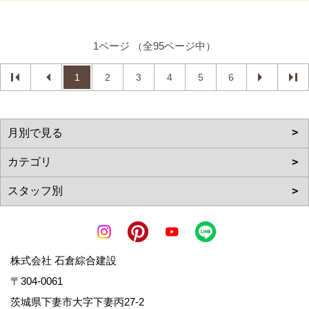
1ページ （全95ページ中）
1
2
3
4
5
6
株式会社 石倉綜合建設
〒304-0061
茨城県下妻市大字下妻丙27-2