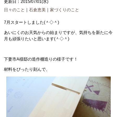
更新日：2015/07/01(水)
日々のこと
｜
石倉恵美
｜
家づくりのこと
7月スタートしました(＾◇＾)
あいにくのお天気からの始まりですが、気持ちを新たに今
月も頑張りたいと思います(＾◇＾)
下妻市A様邸の造作棚造りの様子です！
材料をぴったり刻んで、