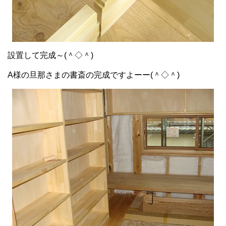
設置して完成～(＾◇＾)
A様の旦那さまの書斎の完成ですよーー(＾◇＾)