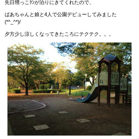
先日甥っこｸﾝが泊りにきてくれたので、
ばあちゃんと娘と4人で公園デビューしてみました
(*^_^*)/
夕方少し涼しくなってきたころにテクテク。。。