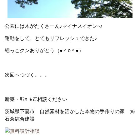
公園には木がたくさーん♪マイナスイオン~♪
運動をして、とてもリフレッシュできた♪
甥っこクンありがとう（●＾o＾●）
次回へつづく。。。
新築・ﾘﾌｫｰﾑご相談ください
茨城県下妻市 自然素材を活かした本物の手作りの家 ㈱
石倉綜合建設