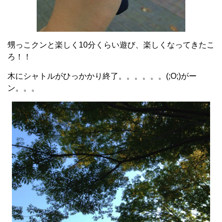
甥っこクンと楽しく10分くらい遊び、楽しくなってきたこ
ろ！！
木にシャトルがひっかかり終了。。。。。。(;O;)がー
ン。。。