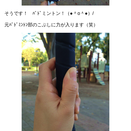
そうです！ ﾊﾞﾄﾞミントン！（●＾o＾●）/
元ﾊﾞﾄﾞﾐﾝﾄﾝ部のこぶしに力が入ります（笑）