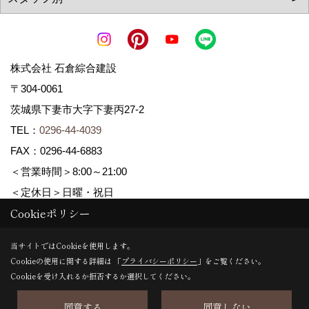
株式会社 石倉綜合建設
〒304-0061
茨城県下妻市大字下妻丙27-2
TEL：
0296-44-4039
FAX：0296-44-6883
＜営業時間＞8:00～21:00
＜定休日＞日曜・祝日
Cookieポリシー
Copyright (c) ISIKURA-SOGOKENSETSU. All Rights Reserved.
当サイトではCookieを使用します。
Cookieの使用に関する詳細は 「
プライバシーポリシー
」をご覧ください。
Produced by
ゴデスクリエイト
Cookieを受け入れるか拒否するか選択してください。
同意する
同意しない