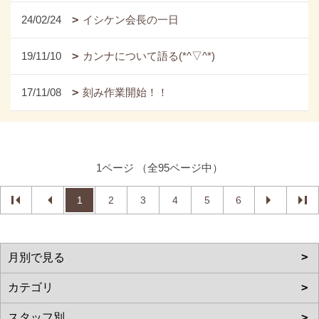
24/02/24
イシケン会長の一日
19/11/10
カンナについて語る(*^▽^*)
17/11/08
刻み作業開始！！
1ページ （全95ページ中）
1
2
3
4
5
6