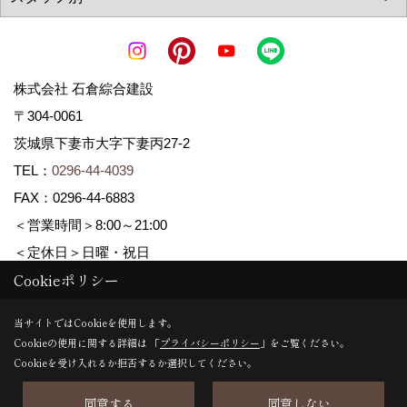
株式会社 石倉綜合建設
〒304-0061
茨城県下妻市大字下妻丙27-2
TEL：
0296-44-4039
FAX：0296-44-6883
＜営業時間＞8:00～21:00
＜定休日＞日曜・祝日
Cookieポリシー
Copyright (c) ISIKURA-SOGOKENSETSU. All Rights Reserved.
当サイトではCookieを使用します。
Cookieの使用に関する詳細は 「
プライバシーポリシー
」をご覧ください。
Produced by
ゴデスクリエイト
Cookieを受け入れるか拒否するか選択してください。
同意する
同意しない