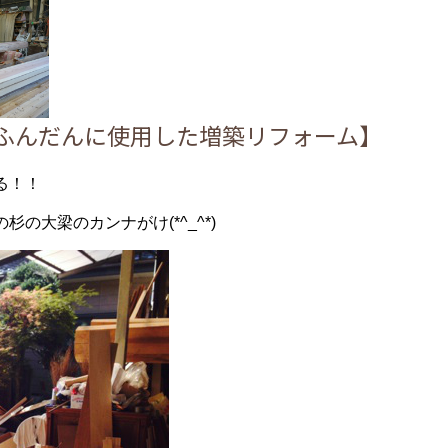
をふんだんに使用した増築リフォーム】
る！！
の大梁のカンナがけ(*^_^*)