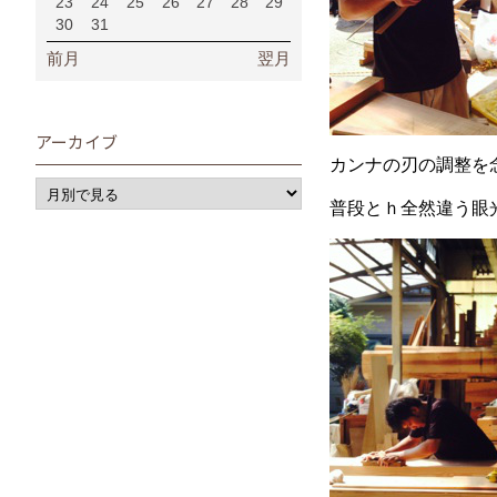
23
24
25
26
27
28
29
30
31
前月
翌月
アーカイブ
カンナの刃の調整を
普段とｈ全然違う眼