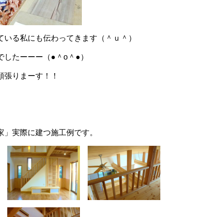
ている私にも伝わってきます（＾ｕ＾）
でしたーーー（●＾o＾●）
頑張りまーす！！
家」実際に建つ施工例です。