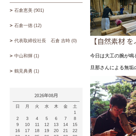
石倉恵美 (901)
石倉一徳 (12)
【自然素材 
代表取締役社長 石倉 吉時 (0)
中山和輝 (1)
今日は大工の腕が鳴
旦那さんによる無垢の杉
鶴見典勇 (1)
2026年08月
日
月
火
水
木
金
土
1
2
3
4
5
6
7
8
9
10
11
12
13
14
15
16
17
18
19
20
21
22