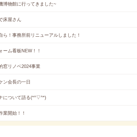
機博物館に行ってきました~
で床屋さん
自ら！事務所前リニューアルしました！
ォーム看板NEW！！
的窓リノベ2024事業
ケン会長の一日
について語る(*^▽^*)
作業開始！！