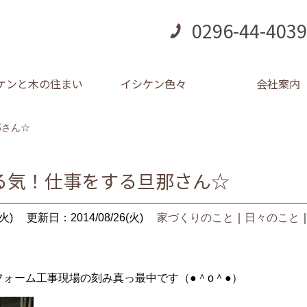
0296-44-4039
ケンと木の住まい
イシケン色々
会社案内
那さん☆
る気！仕事をする旦那さん☆
火)
更新日：2014/08/26(火)
家づくりのこと
｜
日々のこと
フォーム工事現場の刻み真っ最中です（●＾o＾●）