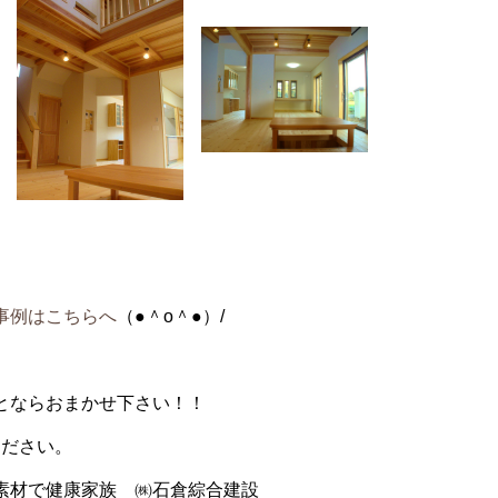
事例はこちらへ
（●＾o＾●）/
とならおまかせ下さい！！
ください。
素材で健康家族 ㈱石倉綜合建設