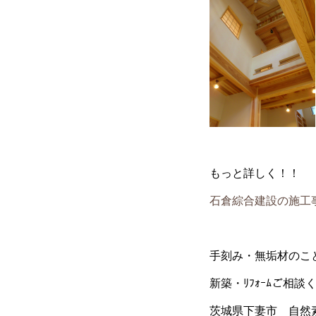
もっと詳しく！！
石倉綜合建設の施工
手刻み・無垢材
のこ
新築・ﾘﾌｫｰﾑ
ご相談
茨城県下妻市 自然