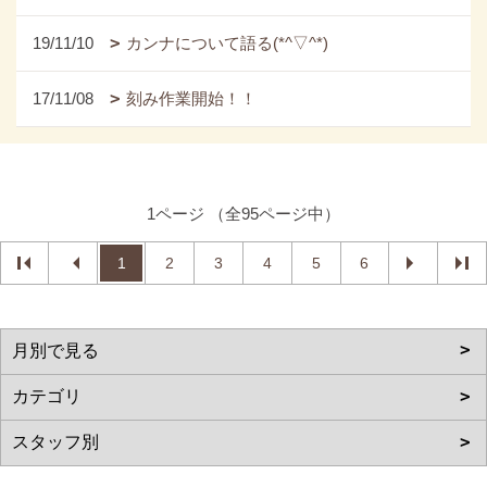
19/11/10
カンナについて語る(*^▽^*)
17/11/08
刻み作業開始！！
1ページ （全95ページ中）
1
2
3
4
5
6