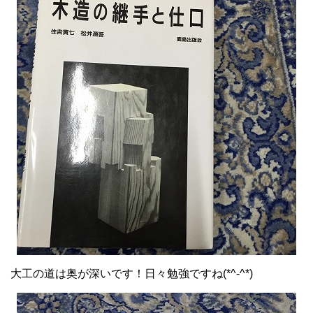
大工の道は奥が深いです！日々勉強ですね(*^-^*)