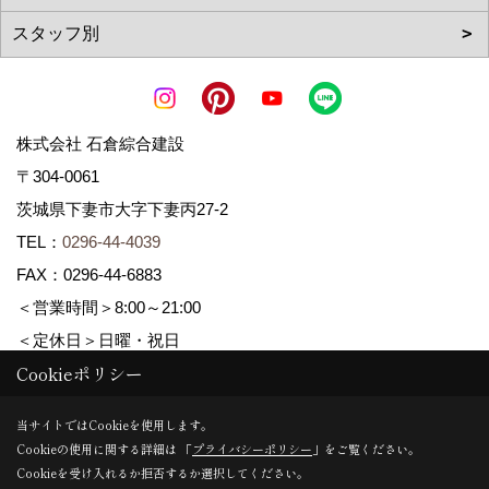
株式会社 石倉綜合建設
〒304-0061
茨城県下妻市大字下妻丙27-2
TEL：
0296-44-4039
FAX：0296-44-6883
＜営業時間＞8:00～21:00
＜定休日＞日曜・祝日
Cookieポリシー
Copyright (c) ISIKURA-SOGOKENSETSU. All Rights Reserved.
当サイトではCookieを使用します。
Cookieの使用に関する詳細は 「
プライバシーポリシー
」をご覧ください。
Produced by
ゴデスクリエイト
Cookieを受け入れるか拒否するか選択してください。