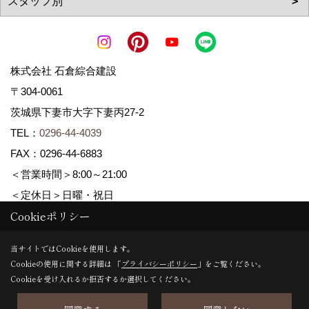
株式会社 石倉綜合建設
〒304-0061
茨城県下妻市大字下妻丙27-2
TEL：
0296-44-4039
FAX：0296-44-6883
＜営業時間＞8:00～21:00
＜定休日＞日曜・祝日
Cookieポリシー
Copyright (c) ISIKURA-SOGOKENSETSU. All Rights Reserved.
当サイトではCookieを使用します。
Cookieの使用に関する詳細は 「
プライバシーポリシー
」をご覧ください。
Produced by
ゴデスクリエイト
Cookieを受け入れるか拒否するか選択してください。