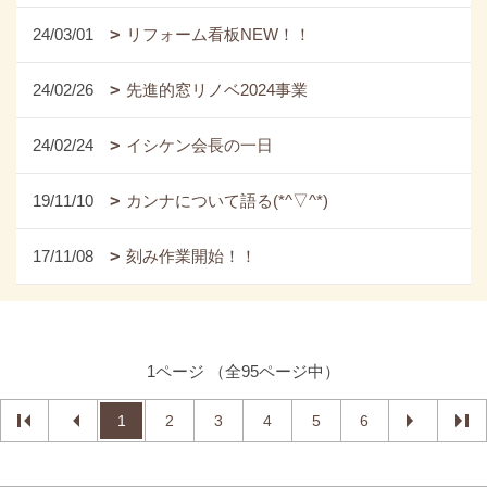
24/03/01
リフォーム看板NEW！！
24/02/26
先進的窓リノベ2024事業
24/02/24
イシケン会長の一日
19/11/10
カンナについて語る(*^▽^*)
17/11/08
刻み作業開始！！
1ページ （全95ページ中）
1
2
3
4
5
6