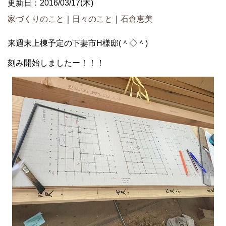
更新日：2016/03/17(木)
家づくりのこと
｜
日々のこと
｜
石倉恵美
来週末上棟予定の下妻市H様邸(＾◇＾)
刻み開始しましたー！！！