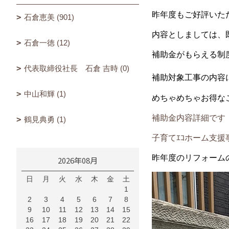
昨年度もご好評いた
石倉恵美 (901)
内容としましては、
石倉一徳 (12)
補助金がもらえる制
代表取締役社長 石倉 吉時 (0)
補助対象工事の内容
中山和輝 (1)
めちゃめちゃお得な
補助金内容詳細です
鶴見典勇 (1)
子育てｴｺホーム支援
昨年度のリフォーム
2026年08月
日
月
火
水
木
金
土
1
2
3
4
5
6
7
8
9
10
11
12
13
14
15
16
17
18
19
20
21
22