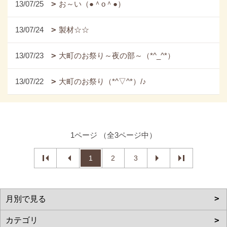
13/07/25
お～い（●＾o＾●）
13/07/24
製材☆☆
13/07/23
大町のお祭り～夜の部～（*^_^*）
13/07/22
大町のお祭り（*^▽^*）/♪
1ページ （全3ページ中）
1
2
3