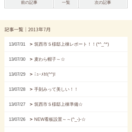
前の記事
一覧
次の記事
記事一覧｜2013年7月
13/07/31
筑西市Ｓ様邸上棟レポート！！(*^_^*)
13/07/30
麦わら帽子～☆
13/07/29
ﾆｭｰﾒｶ!(^^)!
13/07/28
手刻みって美しい！！
13/07/27
筑西市Ｓ様邸上棟準備☆
13/07/26
NEW看板設置～～(^_-)-☆