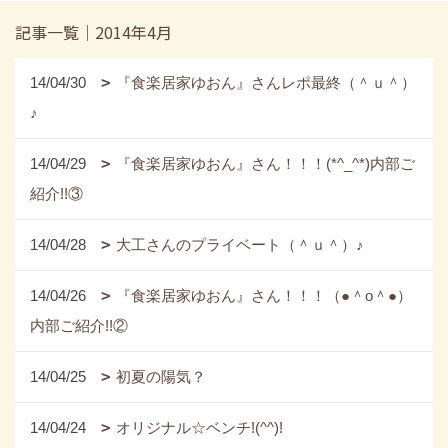
記事一覧｜2014年4月
14/04/30
『食楽居家ゆおん』さんレポ最終（＾ｕ＾）
♪
14/04/29
『食楽居家ゆおん』さん！！！(*^_^*)内部ご
紹介!!③
14/04/28
大工さんのプライベート（＾ｕ＾）♪
14/04/26
『食楽居家ゆおん』さん！！！（●＾o＾●）
内部ご紹介!!②
14/04/25
初夏の陽気？
14/04/24
オリジナル☆ベンチ!(^^)!