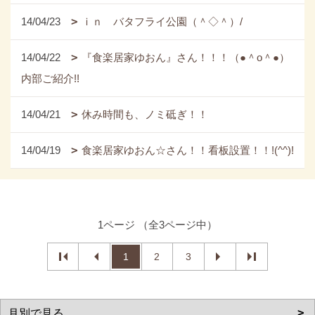
14/04/23
ｉｎ バタフライ公園（＾◇＾）/
14/04/22
『食楽居家ゆおん』さん！！！（●＾o＾●）
内部ご紹介!!
14/04/21
休み時間も、ノミ砥ぎ！！
14/04/19
食楽居家ゆおん☆さん！！看板設置！！!(^^)!
1ページ （全3ページ中）
1
2
3