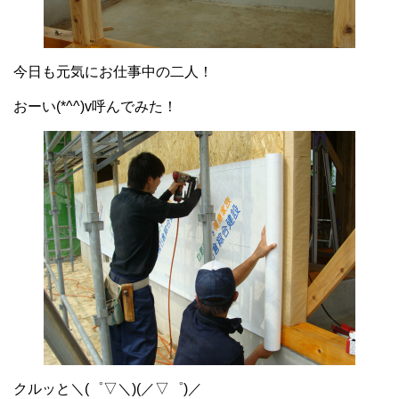
今日も元気にお仕事中の二人！
おーい(*^^)v呼んでみた！
クルッと＼(゜▽＼)(／▽゜)／