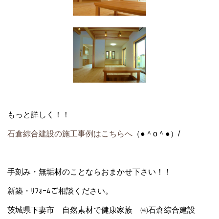
もっと詳しく！！
石倉綜合建設の施工事例はこちらへ
（●＾o＾●）/
手刻み・無垢材
のことならおまかせ下さい！！
新築・ﾘﾌｫｰﾑ
ご相談ください。
茨城県下妻市 自然素材で健康家族 ㈱石倉綜合建設