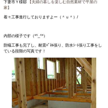
下妻市Ｙ様邸
【夫婦の暮しを楽しむ自然素材で平屋の
家】
着々工事進行しておりますよー（＾ｕ＾）/
内部の様子です（*^_^*）
防蟻工事も完了し、耐震ﾊﾟﾈﾙ張り、防水ｼｰﾄ張り工事をし
ている段階の写真です！