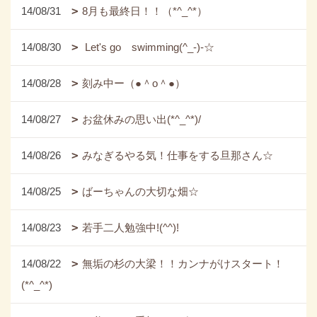
14/08/31
8月も最終日！！（*^_^*）
14/08/30
Let's go swimming(^_-)-☆
14/08/28
刻み中ー（●＾o＾●）
14/08/27
お盆休みの思い出(*^_^*)/
14/08/26
みなぎるやる気！仕事をする旦那さん☆
14/08/25
ばーちゃんの大切な畑☆
14/08/23
若手二人勉強中!(^^)!
14/08/22
無垢の杉の大梁！！カンナがけスタート！
(*^_^*)