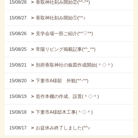
15/08/28
香取神社刻み開始②(*^-^*)
15/08/27
香取神社刻み開始①(^^♪
15/08/26
見学会場一部ご紹介(*^▽^*)
15/08/25
常陽リビング掲載記事(*^_^*)
15/08/21
別府香取神社の板図作成開始(＾◇＾)
15/08/20
下妻市A様邸 外観(*^-^*)
15/08/19
造作本棚の作成、設置(＾◇＾)
15/08/18
下妻市A様邸木工事(＾◇＾)
15/08/17
お盆休み終了しました(^^♪