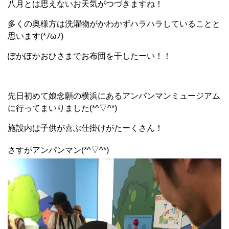
八月とは思えないお天気がつづきますね！
多くの奥様方は洗濯物がかわかずハラハラしていることと
思います(*ﾉωﾉ)
ぽかぽかおひさまでお布団を干したーい！！
先日初めて娘念願の横浜にあるアンパンマンミュージアム
に行ってまいりました(*^▽^*)
施設内は子供が喜ぶ仕掛けがたーくさん！
さすがアンパンマン(*^▽^*)