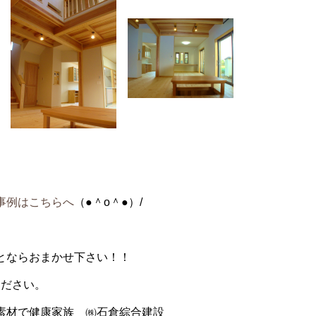
事例はこちらへ
（●＾o＾●）/
とならおまかせ下さい！！
ください。
素材で健康家族 ㈱石倉綜合建設