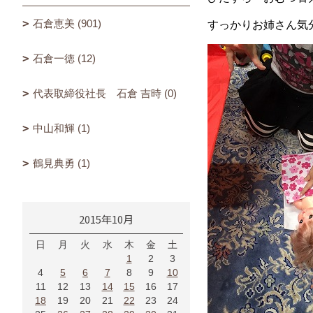
石倉恵美 (901)
すっかりお姉さん気分
石倉一徳 (12)
代表取締役社長 石倉 吉時 (0)
中山和輝 (1)
鶴見典勇 (1)
2015年10月
日
月
火
水
木
金
土
1
2
3
4
5
6
7
8
9
10
11
12
13
14
15
16
17
18
19
20
21
22
23
24