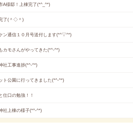
A様邸！上棟完了(*^_^*)
完了(＾◇＾)
ケン通信１０月号送付します(*^▽^*)
もカモさんがやってきた(*^-^*)
社工事進捗(*^-^*)
ット公園に行ってきました(*^-^*)
と仕口の勉強！！
社上棟の様子(*^-^*)