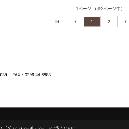
1ページ （全2ページ中）
1
2
4039
FAX：0296-44-6883
uced by
ゴデスクリエイト
は 「
プライバシーポリシー
」をご覧ください。