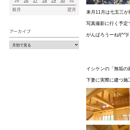
25
26
27
28
29
30
31
前月
翌月
来月11月は七五三
写真撮影に行く予定
アーカイブ
がんばろうーね!(^^)!
イシケンの「無垢の
下妻に実際に建つ施