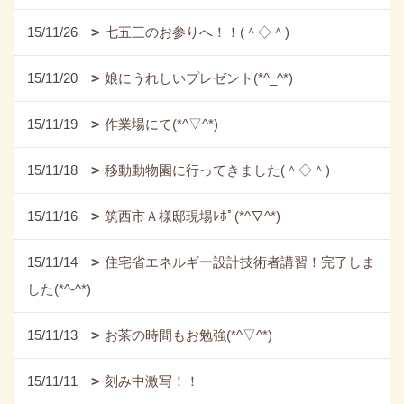
15/11/26
七五三のお参りへ！！(＾◇＾)
15/11/20
娘にうれしいプレゼント(*^_^*)
15/11/19
作業場にて(*^▽^*)
15/11/18
移動動物園に行ってきました(＾◇＾)
15/11/16
筑西市Ａ様邸現場ﾚﾎﾟ(*^▽^*)
15/11/14
住宅省エネルギー設計技術者講習！完了しま
した(*^-^*)
15/11/13
お茶の時間もお勉強(*^▽^*)
15/11/11
刻み中激写！！