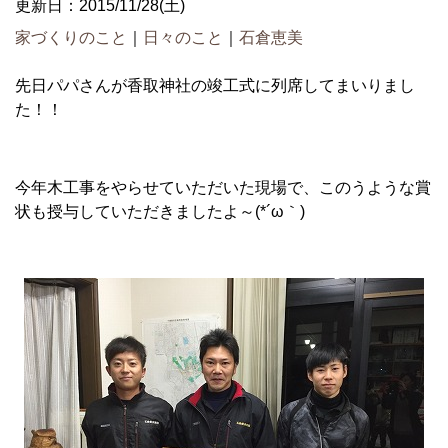
更新日：2015/11/28(土)
家づくりのこと
｜
日々のこと
｜
石倉恵美
先日パパさんが香取神社の竣工式に列席してまいりまし
た！！
今年木工事をやらせていただいた現場で、このうような賞
状も授与していただきましたよ～(*´ω｀)