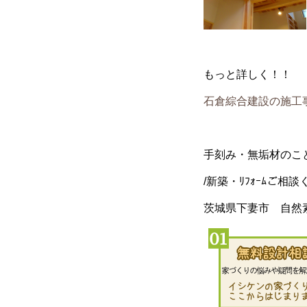
もっと詳しく！！
石倉綜合建設の施工
手刻み・無垢材のこ
/新築・ﾘﾌｫｰﾑご相
茨城県下妻市 自然