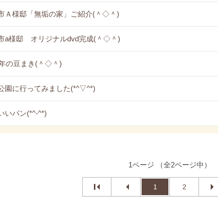
市Ａ様邸「無垢の家」ご紹介(＾◇＾)
市a様邸 オリジナルdvd完成(＾◇＾)
6年の豆まき(＾◇＾)
公園に行ってみました(*^▽^*)
いパン(*^-^*)
1ページ （全2ページ中）
1
2