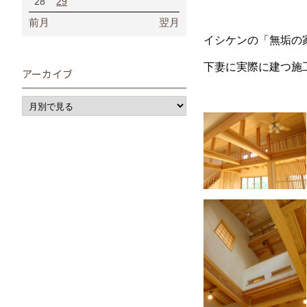
28
29
前月
翌月
イシケンの「無垢の
下妻に実際に建つ施
アーカイブ