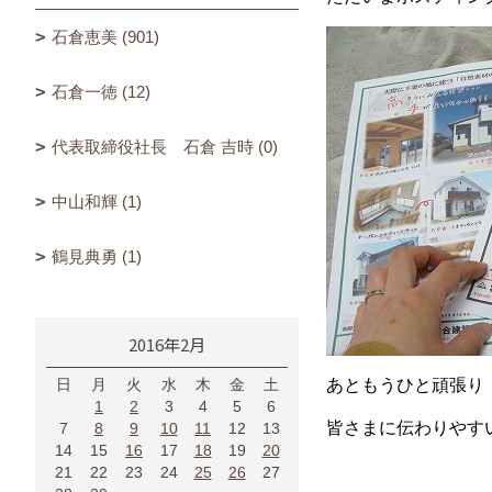
石倉恵美 (901)
石倉一徳 (12)
代表取締役社長 石倉 吉時 (0)
中山和輝 (1)
鶴見典勇 (1)
2016年2月
日
月
火
水
木
金
土
あともうひと頑張り
1
2
3
4
5
6
皆さまに伝わりやす
7
8
9
10
11
12
13
14
15
16
17
18
19
20
21
22
23
24
25
26
27