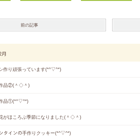
前の記事
2月
シ作り頑張っています(*^▽^*)
作品②(＾◇＾)
品①(*^▽^*)
花がほころぶ季節になりました(＾◇＾)
レンタインの手作りクッキー(*^▽^*)