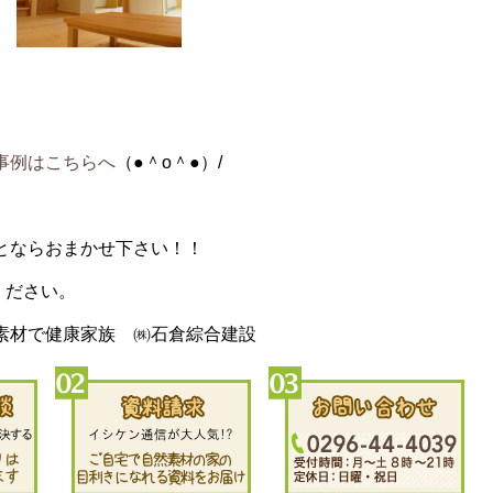
事例はこちらへ
（●＾o＾●）/
とならおまかせ下さい！！
談ください。
素材で健康家族 ㈱石倉綜合建設