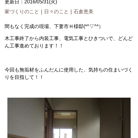
更新日：2016/05/31(火)
家づくりのこと
｜
日々のこと
｜
石倉恵美
間もなく完成の現場、下妻市Ｈ様邸(*^▽^*）
木工事終了から内装工事、電気工事とひきついで、どんど
ん工事進めております！！
今回も無垢材をふんだんに使用した、気持ちの住まいづく
りを目指して！！