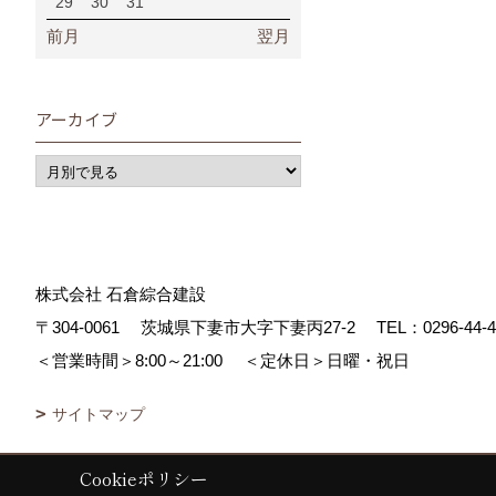
29
30
31
前月
翌月
アーカイブ
株式会社 石倉綜合建設
〒304-0061
茨城県下妻市大字下妻丙27-2
TEL：
0296-44-
＜営業時間＞8:00～21:00
＜定休日＞日曜・祝日
サイトマップ
Cookieポリシー
Copyright (c) ISIKURA-SOGOKENSETSU. All Rights Reserved.
|
Prod