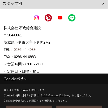
株式会社 石倉綜合建設
〒304-0061
茨城県下妻市大字下妻丙27-2
TEL：
0296-44-4039
FAX：0296-44-6883
＜営業時間＞8:00～21:00
＜定休日＞日曜・祝日
Cookieポリシー
Copyright (c) ISIKURA-SOGOKENSETSU. All Rights Reserved.
当サイトではCookieを使用します。
Cookieの使用に関する詳細は 「
プライバシーポリシー
」をご覧ください。
Produced by
ゴデスクリエイト
Cookieを受け入れるか拒否するか選択してください。