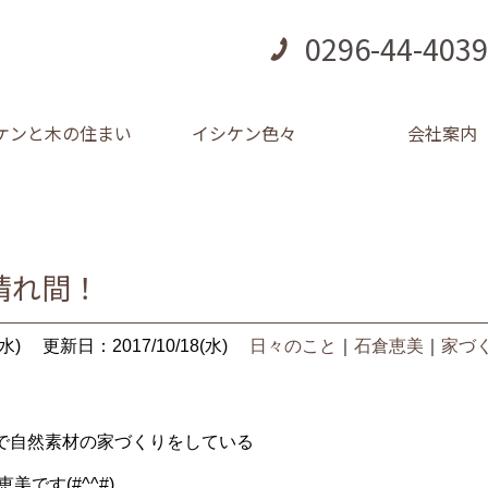
0296-44-4039
ケンと木の住まい
イシケン色々
会社案内
晴れ間！
水)
更新日：2017/10/18(水)
日々のこと
｜
石倉恵美
｜
家づ
で自然素材の家づくりをしている
です(#^^#)