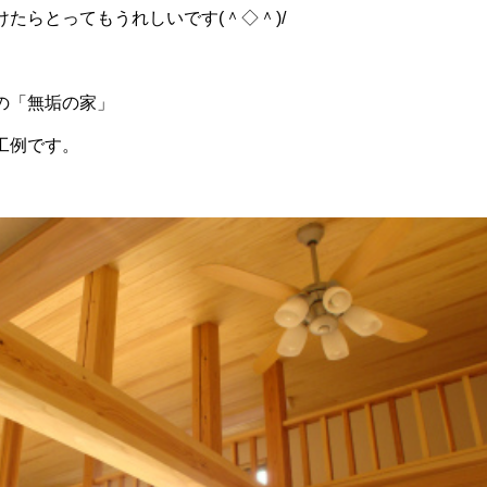
たらとってもうれしいです(＾◇＾)/
の「無垢の家」
工例です。