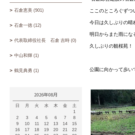
石倉恵美 (901)
ここのところぐずつ
今日は久しぶりの晴
石倉一徳 (12)
明日からまた雨にな
代表取締役社長 石倉 吉時 (0)
久しぶりの観桜苑！
中山和輝 (1)
公園に向かって歩い
鶴見典勇 (1)
2026年08月
日
月
火
水
木
金
土
1
2
3
4
5
6
7
8
9
10
11
12
13
14
15
16
17
18
19
20
21
22