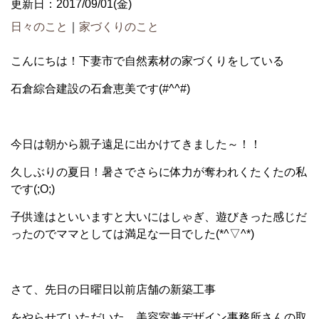
更新日：2017/09/01(金)
日々のこと
｜
家づくりのこと
こんにちは！下妻市で自然素材の家づくりをしている
石倉綜合建設の石倉恵美です(#^^#)
今日は朝から親子遠足に出かけてきました～！！
久しぶりの夏日！暑さでさらに体力が奪われくたくたの私
です(;O;)
子供達はといいますと大いにはしゃぎ、遊びきった感じだ
ったのでママとしては満足な一日でした(*^▽^*)
さて、先日の日曜日以前店舗の新築工事
をやらせていただいた、美容室兼デザイン事務所さんの取