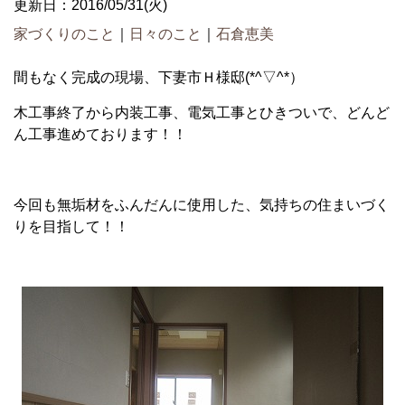
更新日：2016/05/31(火)
家づくりのこと
｜
日々のこと
｜
石倉恵美
間もなく完成の現場、下妻市Ｈ様邸(*^▽^*）
木工事終了から内装工事、電気工事とひきついで、どんど
ん工事進めております！！
今回も無垢材をふんだんに使用した、気持ちの住まいづく
りを目指して！！