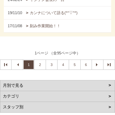
19/11/10
カンナについて語る(*^▽^*)
17/11/08
刻み作業開始！！
1ページ （全95ページ中）
1
2
3
4
5
6