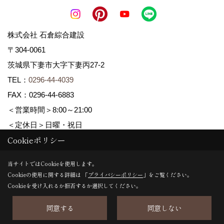
株式会社 石倉綜合建設
〒304-0061
茨城県下妻市大字下妻丙27-2
TEL：
0296-44-4039
FAX：0296-44-6883
＜営業時間＞8:00～21:00
＜定休日＞日曜・祝日
Cookieポリシー
Copyright (c) ISIKURA-SOGOKENSETSU. All Rights Reserved.
当サイトではCookieを使用します。
Cookieの使用に関する詳細は 「
プライバシーポリシー
」をご覧ください。
Produced by
ゴデスクリエイト
Cookieを受け入れるか拒否するか選択してください。
同意する
同意しない