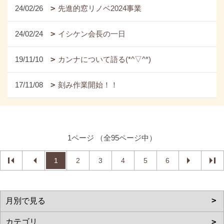
24/02/26
先進的窓リノベ2024事業
24/02/24
イシケン会長の一日
19/11/10
カンナについて語る(*^▽^*)
17/11/08
刻み作業開始！！
1ページ （全95ページ中）
1
2
3
4
5
6