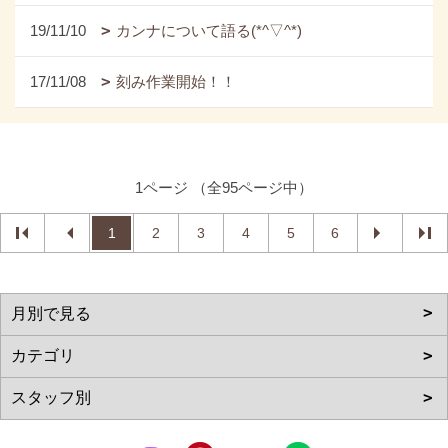
19/11/10
カンナについて語る(*^▽^*)
17/11/08
刻み作業開始！！
1ページ （全95ページ中）
1
2
3
4
5
6