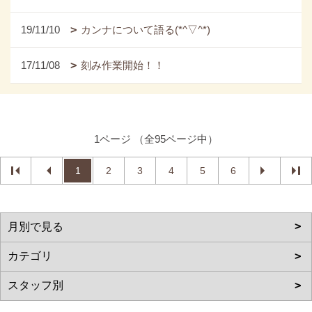
19/11/10
カンナについて語る(*^▽^*)
17/11/08
刻み作業開始！！
1ページ （全95ページ中）
1
2
3
4
5
6