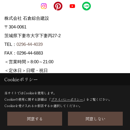
株式会社 石倉綜合建設
〒304-0061
茨城県下妻市大字下妻丙27-2
TEL：
0296-44-4039
FAX：0296-44-6883
＜営業時間＞8:00～21:00
＜定休日＞日曜・祝日
Cookieポリシー
Copyright (c) ISIKURA-SOGOKENSETSU. All Rights Reserved.
当サイトではCookieを使用します。
Cookieの使用に関する詳細は 「
プライバシーポリシー
」をご覧ください。
Produced by
ゴデスクリエイト
Cookieを受け入れるか拒否するか選択してください。
同意する
同意しない