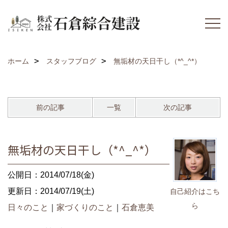
ホーム
スタッフブログ
無垢材の天日干し（*^_^*）
前の記事
一覧
次の記事
無垢材の天日干し（*^_^*）
公開日：2014/07/18(金)
更新日：2014/07/19(土)
自己紹介はこち
ら
日々のこと
｜
家づくりのこと
｜
石倉恵美