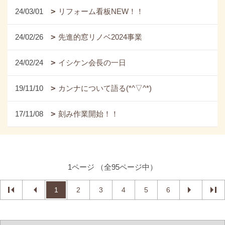
24/03/01
リフォーム看板NEW！！
24/02/26
先進的窓リノベ2024事業
24/02/24
イシケン会長の一日
19/11/10
カンナについて語る(*^▽^*)
17/11/08
刻み作業開始！！
1ページ （全95ページ中）
1
2
3
4
5
6